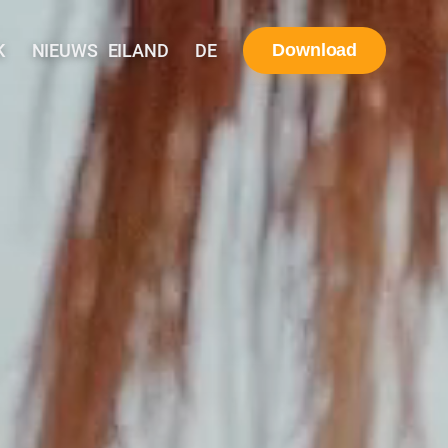
K
NIEUWS
EILAND
DE
Download