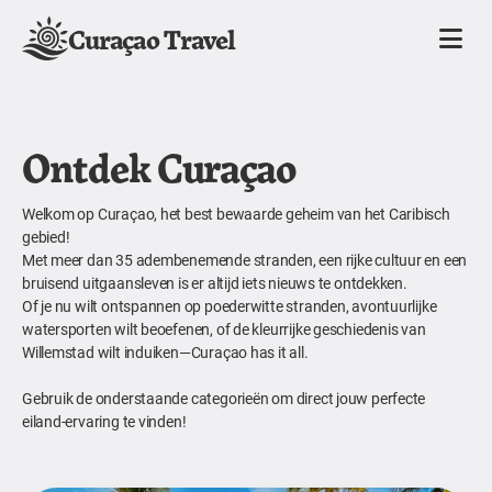
Curaçao Travel
Ontdek Curaçao
Welkom op Curaçao, het best bewaarde geheim van het Caribisch
gebied!
Met meer dan 35 adembenemende stranden, een rijke cultuur en een
bruisend uitgaansleven is er altijd iets nieuws te ontdekken.
Of je nu wilt ontspannen op poederwitte stranden, avontuurlijke
watersporten wilt beoefenen, of de kleurrijke geschiedenis van
Willemstad wilt induiken—Curaçao has it all.
Gebruik de onderstaande categorieën om direct jouw perfecte
eiland-ervaring te vinden!