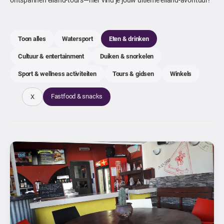
Toon alles
Watersport
Eten & drinken
Cultuur & entertainment
Duiken & snorkelen
Sport & wellness activiteiten
Tours & gidsen
Winkels
Fastfood & snacks
X