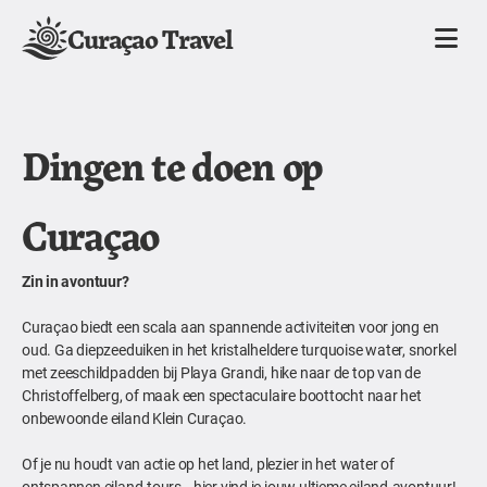
Curaçao Travel
Dingen te doen op
Curaçao
Zin in avontuur?
Curaçao biedt een scala aan spannende activiteiten voor jong en
oud. Ga diepzeeduiken in het kristalheldere turquoise water, snorkel
met zeeschildpadden bij Playa Grandi, hike naar de top van de
Christoffelberg, of maak een spectaculaire boottocht naar het
onbewoonde eiland Klein Curaçao.
Of je nu houdt van actie op het land, plezier in het water of
ontspannen eiland-tours—hier vind je jouw ultieme eiland-avontuur!