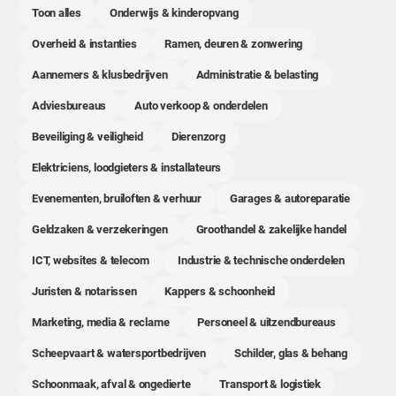
Toon alles
Onderwijs & kinderopvang
Overheid & instanties
Ramen, deuren & zonwering
Aannemers & klusbedrijven
Administratie & belasting
Adviesbureaus
Auto verkoop & onderdelen
Beveiliging & veiligheid
Dierenzorg
Elektriciens, loodgieters & installateurs
Evenementen, bruiloften & verhuur
Garages & autoreparatie
Geldzaken & verzekeringen
Groothandel & zakelijke handel
ICT, websites & telecom
Industrie & technische onderdelen
Juristen & notarissen
Kappers & schoonheid
Marketing, media & reclame
Personeel & uitzendbureaus
Scheepvaart & watersportbedrijven
Schilder, glas & behang
Schoonmaak, afval & ongedierte
Transport & logistiek