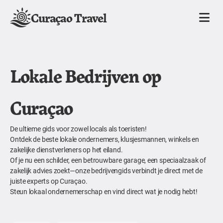
Curaçao Travel
Lokale Bedrijven op
Curaçao
De ultieme gids voor zowel locals als toeristen!
Ontdek de beste lokale ondernemers, klusjesmannen, winkels en
zakelijke dienstverleners op het eiland.
Of je nu een schilder, een betrouwbare garage, een speciaalzaak of
zakelijk advies zoekt—onze bedrijvengids verbindt je direct met de
juiste experts op Curaçao.
Steun lokaal ondernemerschap en vind direct wat je nodig hebt!