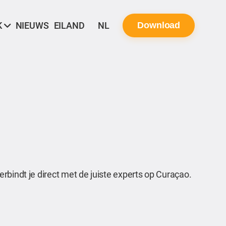
K
NIEUWS
EILAND
NL
Download
rbindt je direct met de juiste experts op Curaçao.