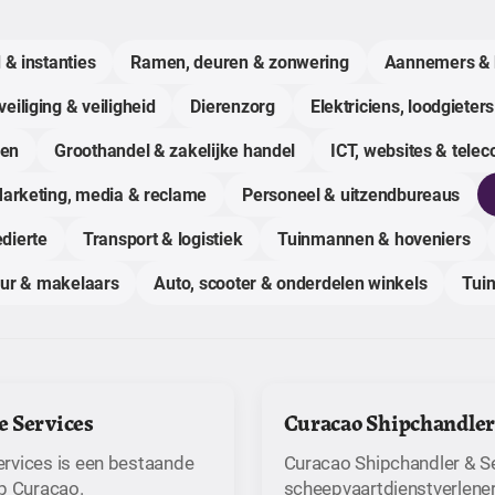
 & instanties
Ramen, deuren & zonwering
Aannemers & 
eiliging & veiligheid
Dierenzorg
Elektriciens, loodgieters
gen
Groothandel & zakelijke handel
ICT, websites & tele
arketing, media & reclame
Personeel & uitzendbureaus
dierte
Transport & logistiek
Tuinmannen & hoveniers
uur & makelaars
Auto, scooter & onderdelen winkels
Tuin
 Services
Curacao Shipchandler 
rvices is een bestaande
Curacao Shipchandler & Se
op Curaçao.
scheepvaartdienstverlener