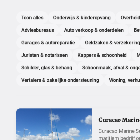
Toon alles
Onderwijs & kinderopvang
Overheid
Adviesbureaus
Auto verkoop & onderdelen
Bev
Garages & autoreparatie
Geldzaken & verzekerin
Juristen & notarissen
Kappers & schoonheid
M
Schilder, glas & behang
Schoonmaak, afval & onge
Vertalers & zakelijke ondersteuning
Woning, verh
Curacao Marine
Curacao Marine Se
maritiem bedrijf 