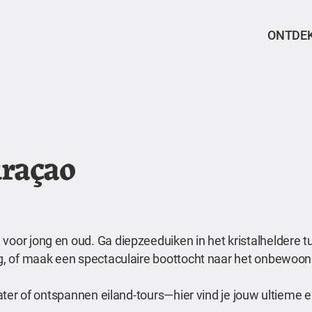
ONTDE
uraçao
voor jong en oud. Ga diepzeeduiken in het kristalheldere t
erg, of maak een spectaculaire boottocht naar het onbewoon
 water of ontspannen eiland-tours—hier vind je jouw ultieme 