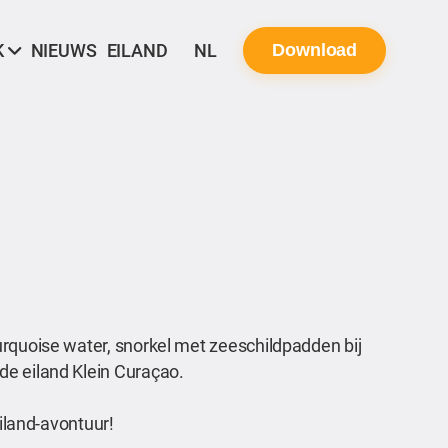
K
NIEUWS
EILAND
NL
Download
urquoise water, snorkel met zeeschildpadden bij
de eiland Klein Curaçao.
eiland-avontuur!