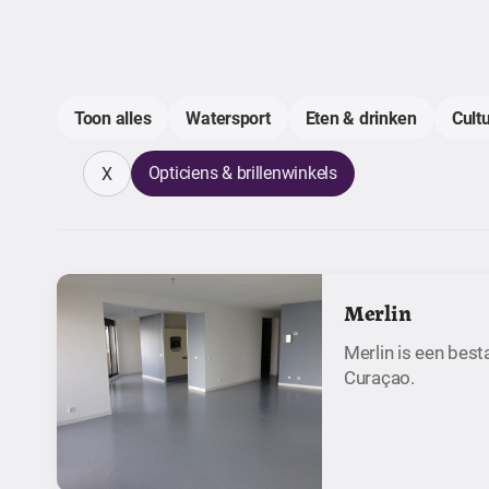
Toon alles
Watersport
Eten & drinken
Cult
Opticiens & brillenwinkels
X
Merlin
Merlin is een bes
Curaçao.