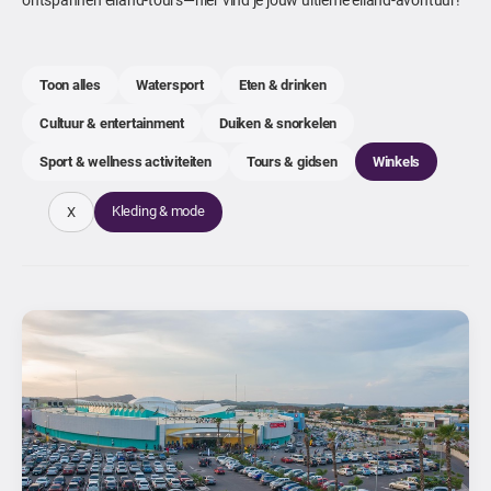
Toon alles
Watersport
Eten & drinken
Cultuur & entertainment
Duiken & snorkelen
Sport & wellness activiteiten
Tours & gidsen
Winkels
Kleding & mode
X