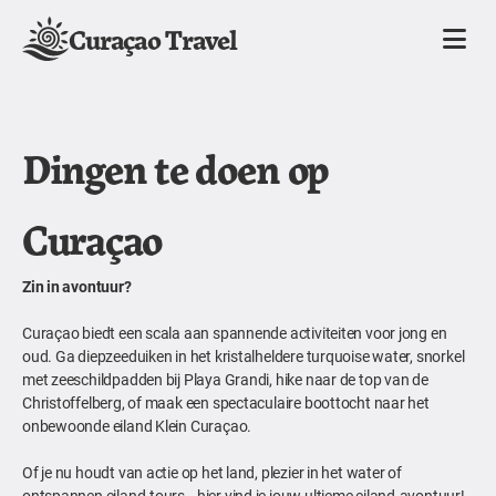
Curaçao Travel
Dingen te doen op
Curaçao
Zin in avontuur?
Curaçao biedt een scala aan spannende activiteiten voor jong en
oud. Ga diepzeeduiken in het kristalheldere turquoise water, snorkel
met zeeschildpadden bij Playa Grandi, hike naar de top van de
Christoffelberg, of maak een spectaculaire boottocht naar het
onbewoonde eiland Klein Curaçao.
Of je nu houdt van actie op het land, plezier in het water of
ontspannen eiland-tours—hier vind je jouw ultieme eiland-avontuur!