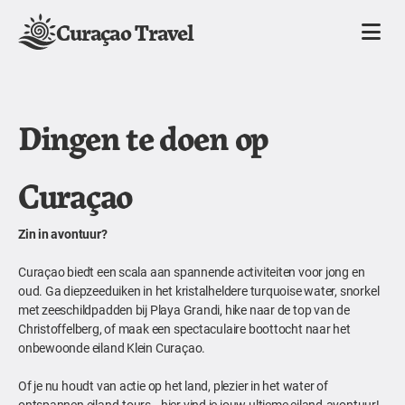
Curaçao Travel
Dingen te doen op
Curaçao
Zin in avontuur?
Curaçao biedt een scala aan spannende activiteiten voor jong en
oud. Ga diepzeeduiken in het kristalheldere turquoise water, snorkel
met zeeschildpadden bij Playa Grandi, hike naar de top van de
Christoffelberg, of maak een spectaculaire boottocht naar het
onbewoonde eiland Klein Curaçao.
Of je nu houdt van actie op het land, plezier in het water of
ontspannen eiland-tours—hier vind je jouw ultieme eiland-avontuur!