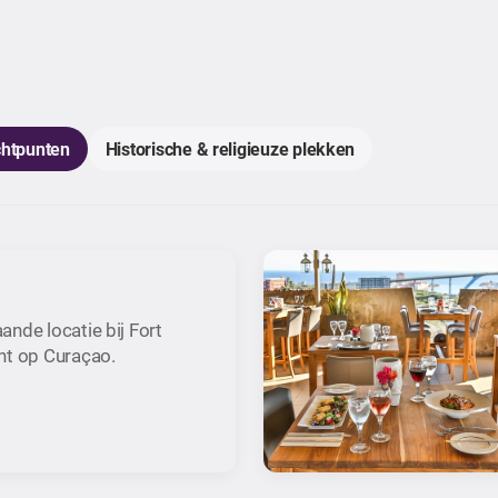
chtpunten
Historische & religieuze plekken
nde locatie bij Fort
ht op Curaçao.