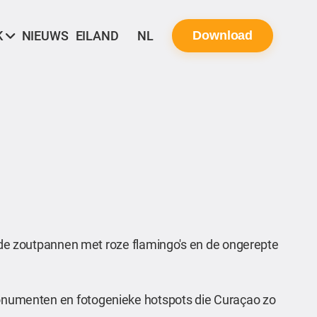
K
NIEUWS
EILAND
NL
Download
de zoutpannen met roze flamingo's en de ongerepte
e monumenten en fotogenieke hotspots die Curaçao zo