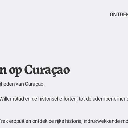
ONTDE
n op Curaçao
igheden van Curaçao.
illemstad en de historische forten, tot de adembenemen
. Trek eropuit en ontdek de rijke historie, indrukwekkend