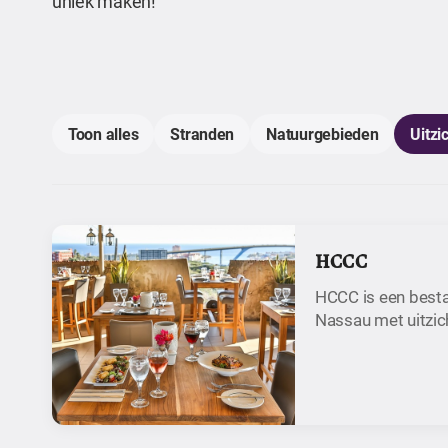
uniek maken!
Toon alles
Stranden
Natuurgebieden
Uitzi
HCCC
HCCC is een bestaa
Nassau met uitzic