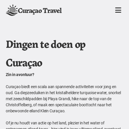
Curaçao Travel
Dingen te doen op
Curaçao
Zin in avontuur?
Curaçao biedt een scala aan spannende activiteiten voor jong en
oud. Ga diepzeeduiken in het kristalheldere turquoise water, snorkel
met zeeschildpadden bij Playa Grandi, hike naar de top van de
Christoffelberg, of maak een spectaculaire boottocht naar het
onbewoonde eiland Klein Curaçao.
Of je nu houdt van actie op het land, plezier in het water of
ontspannen eiland-tours—hier vind je jouw ultieme eiland-avontuur!