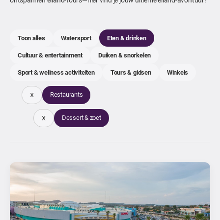
Toon alles
Watersport
Eten & drinken
Cultuur & entertainment
Duiken & snorkelen
Sport & wellness activiteiten
Tours & gidsen
Winkels
Restaurants
X
Dessert & zoet
X