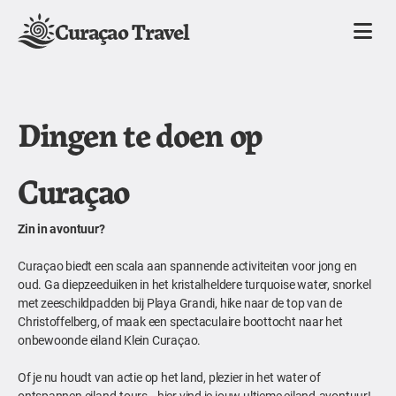
Curaçao Travel
Dingen te doen op
Curaçao
Zin in avontuur?
Curaçao biedt een scala aan spannende activiteiten voor jong en
oud. Ga diepzeeduiken in het kristalheldere turquoise water, snorkel
met zeeschildpadden bij Playa Grandi, hike naar de top van de
Christoffelberg, of maak een spectaculaire boottocht naar het
onbewoonde eiland Klein Curaçao.
Of je nu houdt van actie op het land, plezier in het water of
ontspannen eiland-tours—hier vind je jouw ultieme eiland-avontuur!