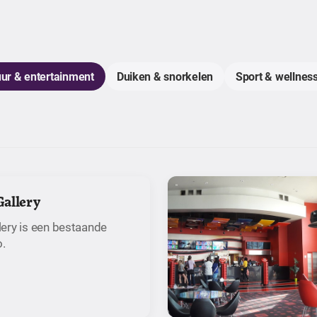
uur & entertainment
Duiken & snorkelen
Sport & wellness
allery
ery is een bestaande
o.