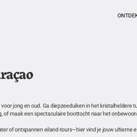
ONTDE
uraçao
voor jong en oud. Ga diepzeeduiken in het kristalheldere t
erg, of maak een spectaculaire boottocht naar het onbewoon
 water of ontspannen eiland-tours—hier vind je jouw ultieme 