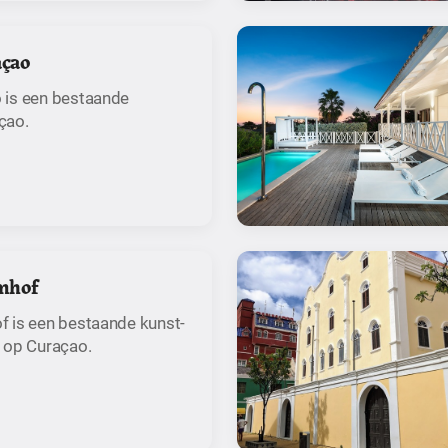
çao
 is een bestaande
çao.
mhof
 is een bestaande kunst-
 op Curaçao.