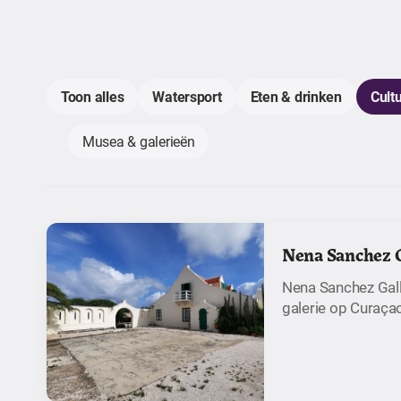
Toon alles
Watersport
Eten & drinken
Cult
Musea & galerieën
Nena Sanchez G
Nena Sanchez Gall
galerie op Curaça