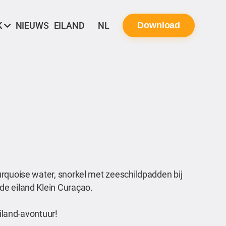
K
NIEUWS
EILAND
NL
Download
urquoise water, snorkel met zeeschildpadden bij
de eiland Klein Curaçao.
eiland-avontuur!