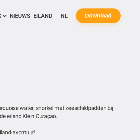
K
NIEUWS
EILAND
NL
Download
urquoise water, snorkel met zeeschildpadden bij
de eiland Klein Curaçao.
eiland-avontuur!