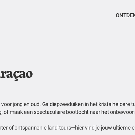
ONTDE
uraçao
voor jong en oud. Ga diepzeeduiken in het kristalheldere t
erg, of maak een spectaculaire boottocht naar het onbewoon
 water of ontspannen eiland-tours—hier vind je jouw ultieme 