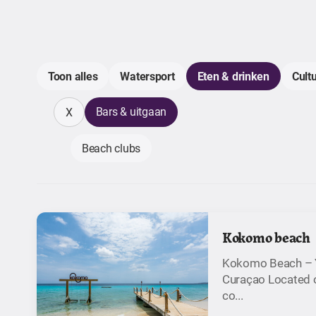
Toon alles
Watersport
Eten & drinken
Cult
Bars & uitgaan
X
Beach clubs
Kokomo beach
Kokomo Beach – Y
Curaçao Located o
co...