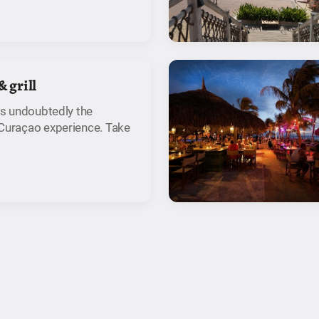
& grill
 is undoubtedly the
 Curaçao experience. Take