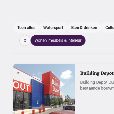
Toon alles
Watersport
Eten & drinken
Cult
Wonen, meubels & interieur
X
Building Depot
Building Depot Cur
bestaande bouwm