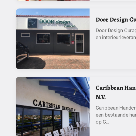
Door Design C
Door Design Curaç
en interieurlevera
Caribbean Hand
N.V.
Caribbean Handcra
een bestaande han
op C...