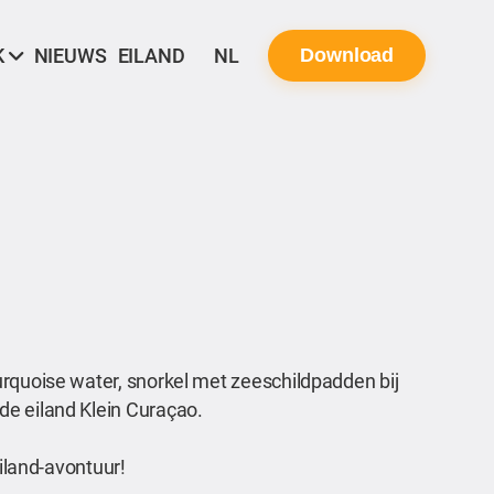
K
NIEUWS
EILAND
NL
Download
urquoise water, snorkel met zeeschildpadden bij
de eiland Klein Curaçao.
eiland-avontuur!