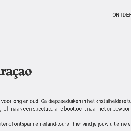
ONTDE
uraçao
voor jong en oud. Ga diepzeeduiken in het kristalheldere t
erg, of maak een spectaculaire boottocht naar het onbewoon
 water of ontspannen eiland-tours—hier vind je jouw ultieme 