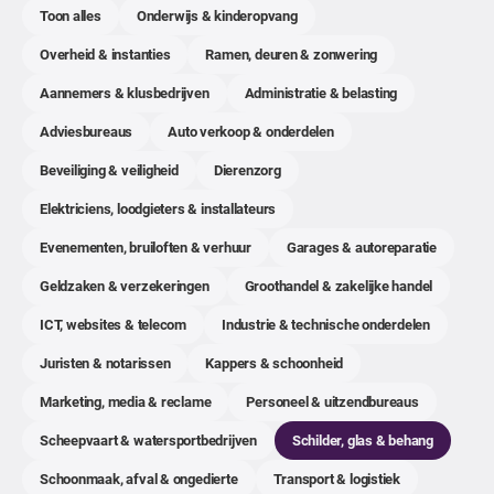
Toon alles
Onderwijs & kinderopvang
Overheid & instanties
Ramen, deuren & zonwering
Aannemers & klusbedrijven
Administratie & belasting
Adviesbureaus
Auto verkoop & onderdelen
Beveiliging & veiligheid
Dierenzorg
Elektriciens, loodgieters & installateurs
Evenementen, bruiloften & verhuur
Garages & autoreparatie
Geldzaken & verzekeringen
Groothandel & zakelijke handel
ICT, websites & telecom
Industrie & technische onderdelen
Juristen & notarissen
Kappers & schoonheid
Marketing, media & reclame
Personeel & uitzendbureaus
Scheepvaart & watersportbedrijven
Schilder, glas & behang
Schoonmaak, afval & ongedierte
Transport & logistiek