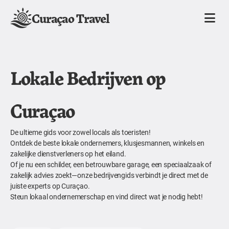
Curaçao Travel
Lokale Bedrijven op
Curaçao
De ultieme gids voor zowel locals als toeristen!
Ontdek de beste lokale ondernemers, klusjesmannen, winkels en
zakelijke dienstverleners op het eiland.
Of je nu een schilder, een betrouwbare garage, een speciaalzaak of
zakelijk advies zoekt—onze bedrijvengids verbindt je direct met de
juiste experts op Curaçao.
Steun lokaal ondernemerschap en vind direct wat je nodig hebt!