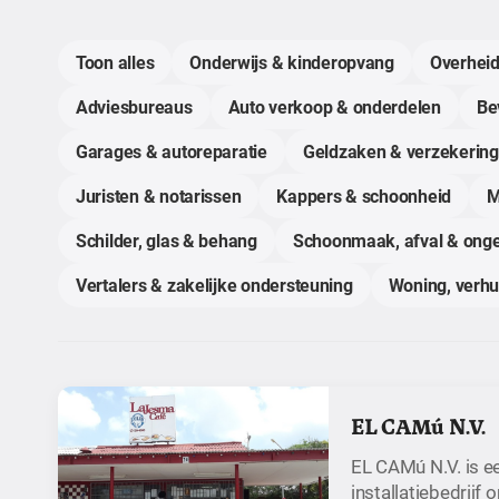
Toon alles
Onderwijs & kinderopvang
Overheid
Adviesbureaus
Auto verkoop & onderdelen
Bev
Garages & autoreparatie
Geldzaken & verzekerin
Juristen & notarissen
Kappers & schoonheid
M
Schilder, glas & behang
Schoonmaak, afval & onge
Vertalers & zakelijke ondersteuning
Woning, verh
EL CAMú N.V.
EL CAMú N.V. is e
installatiebedrijf 