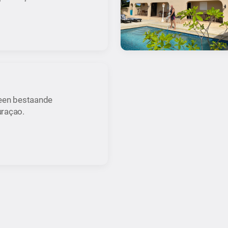
 een bestaande
uraçao.