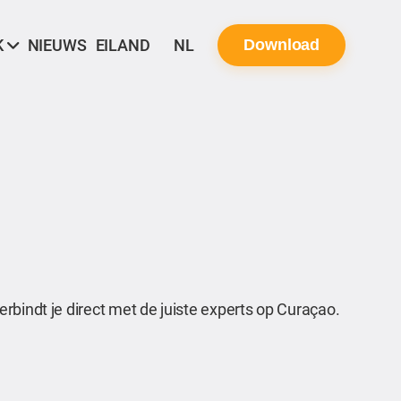
K
NIEUWS
EILAND
NL
Download
rbindt je direct met de juiste experts op Curaçao.