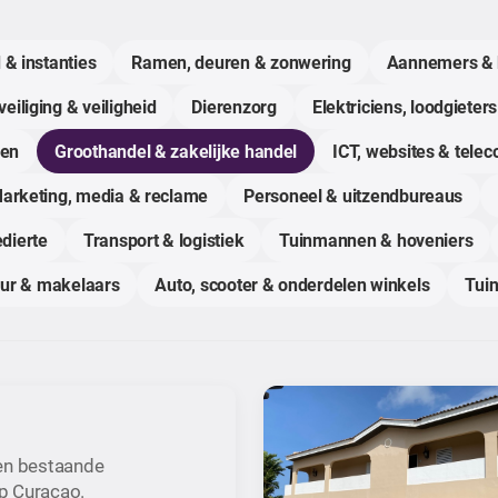
 & instanties
Ramen, deuren & zonwering
Aannemers & 
eiliging & veiligheid
Dierenzorg
Elektriciens, loodgieters
gen
Groothandel & zakelijke handel
ICT, websites & tele
arketing, media & reclame
Personeel & uitzendbureaus
dierte
Transport & logistiek
Tuinmannen & hoveniers
uur & makelaars
Auto, scooter & onderdelen winkels
Tuin
en bestaande
op Curaçao.