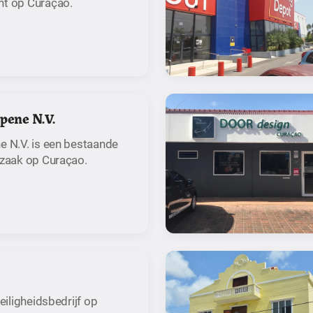
ht op Curaçao.
pene N.V.
e N.V. is een bestaande
fzaak op Curaçao.
iligheidsbedrijf op