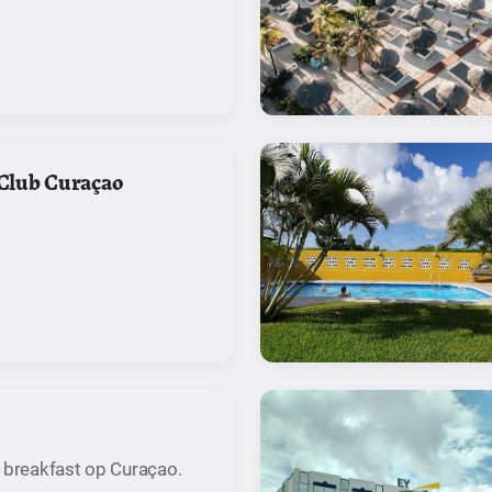
Club Curaçao
 breakfast op Curaçao.