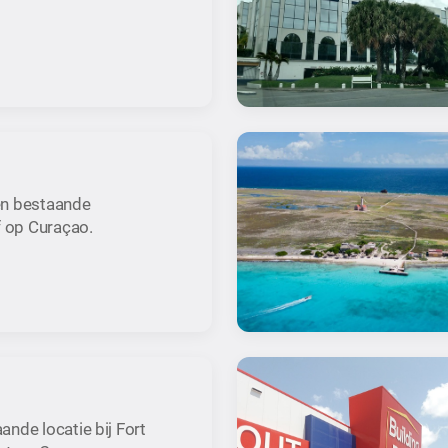
en bestaande
f op Curaçao.
nde locatie bij Fort