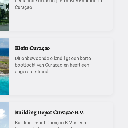
bestaande belasting- en advieskantoor op
Curaçao.
Klein Curaçao
Dit onbewoonde eiland ligt een korte
boottocht van Curaçao en heeft een
ongerept strand...
Building Depot Curaçao B.V.
Building Depot Curaçao B.V. is een