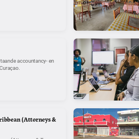
estaande accountancy- en
 Curaçao.
ribbean (Attorneys &