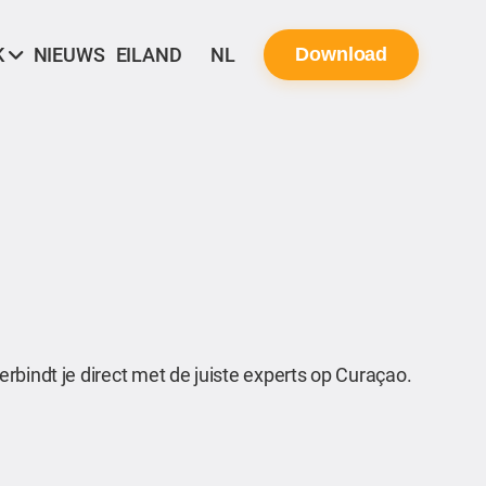
K
NIEUWS
EILAND
NL
Download
rbindt je direct met de juiste experts op Curaçao.