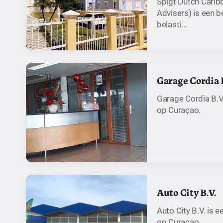
Spigt Dutch Carib
Advisers) is een 
belasti...
Garage Cordia B
Garage Cordia B.V
op Curaçao.
Auto City B.V.
Auto City B.V. is 
op Curaçao.