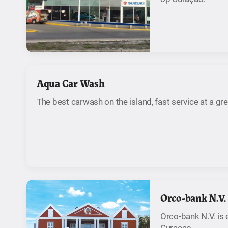
Aqua Car Wash
The best carwash on the island, fast service at a gre
Orco-bank N.V.
Orco-bank N.V. is
Curaçao.