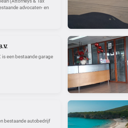
bean (Attorneys & Tax
bestaande advocaten- en
.V.
. is een bestaande garage
een bestaande autobedrijf