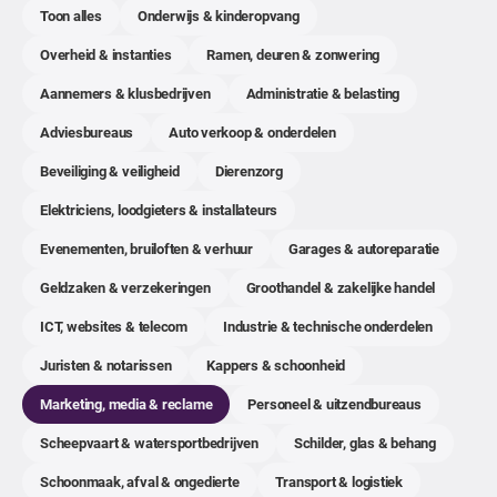
Toon alles
Onderwijs & kinderopvang
Overheid & instanties
Ramen, deuren & zonwering
Aannemers & klusbedrijven
Administratie & belasting
Adviesbureaus
Auto verkoop & onderdelen
Beveiliging & veiligheid
Dierenzorg
Elektriciens, loodgieters & installateurs
Evenementen, bruiloften & verhuur
Garages & autoreparatie
Geldzaken & verzekeringen
Groothandel & zakelijke handel
ICT, websites & telecom
Industrie & technische onderdelen
Juristen & notarissen
Kappers & schoonheid
Marketing, media & reclame
Personeel & uitzendbureaus
Scheepvaart & watersportbedrijven
Schilder, glas & behang
Schoonmaak, afval & ongedierte
Transport & logistiek