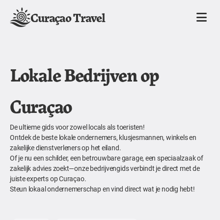
Curaçao Travel
Lokale Bedrijven op
Curaçao
De ultieme gids voor zowel locals als toeristen!
Ontdek de beste lokale ondernemers, klusjesmannen, winkels en
zakelijke dienstverleners op het eiland.
Of je nu een schilder, een betrouwbare garage, een speciaalzaak of
zakelijk advies zoekt—onze bedrijvengids verbindt je direct met de
juiste experts op Curaçao.
Steun lokaal ondernemerschap en vind direct wat je nodig hebt!