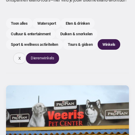
Toon alles
Watersport
Eten & drinken
Cultuur & entertainment
Duiken & snorkelen
Sport & wellness activiteiten
Tours & gidsen
Winkels
Dierenwinkels
X