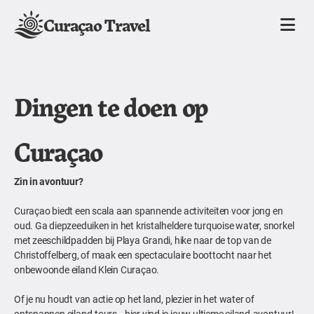
Curaçao Travel
Dingen te doen op
Curaçao
Zin in avontuur?
Curaçao biedt een scala aan spannende activiteiten voor jong en
oud. Ga diepzeeduiken in het kristalheldere turquoise water, snorkel
met zeeschildpadden bij Playa Grandi, hike naar de top van de
Christoffelberg, of maak een spectaculaire boottocht naar het
onbewoonde eiland Klein Curaçao.
Of je nu houdt van actie op het land, plezier in het water of
ontspannen eiland-tours—hier vind je jouw ultieme eiland-avontuur!