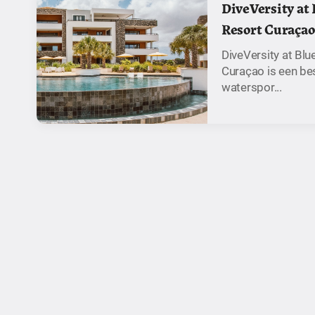
DiveVersity at 
Resort Curaçao
DiveVersity at Blu
Curaçao is een be
waterspor...