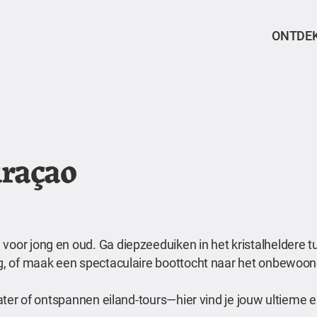
ONTDE
uraçao
voor jong en oud. Ga diepzeeduiken in het kristalheldere t
erg, of maak een spectaculaire boottocht naar het onbewoon
 water of ontspannen eiland-tours—hier vind je jouw ultieme 