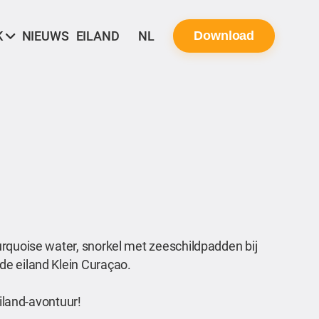
K
NIEUWS
EILAND
NL
Download
urquoise water, snorkel met zeeschildpadden bij
de eiland Klein Curaçao.
eiland-avontuur!