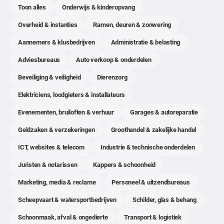
Toon alles
Onderwijs & kinderopvang
Overheid & instanties
Ramen, deuren & zonwering
Aannemers & klusbedrijven
Administratie & belasting
Adviesbureaus
Auto verkoop & onderdelen
Beveiliging & veiligheid
Dierenzorg
Elektriciens, loodgieters & installateurs
Evenementen, bruiloften & verhuur
Garages & autoreparatie
Geldzaken & verzekeringen
Groothandel & zakelijke handel
ICT, websites & telecom
Industrie & technische onderdelen
Juristen & notarissen
Kappers & schoonheid
Marketing, media & reclame
Personeel & uitzendbureaus
Scheepvaart & watersportbedrijven
Schilder, glas & behang
Schoonmaak, afval & ongedierte
Transport & logistiek