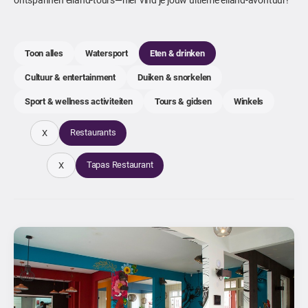
Toon alles
Watersport
Eten & drinken
Cultuur & entertainment
Duiken & snorkelen
Sport & wellness activiteiten
Tours & gidsen
Winkels
Restaurants
X
Tapas Restaurant
X