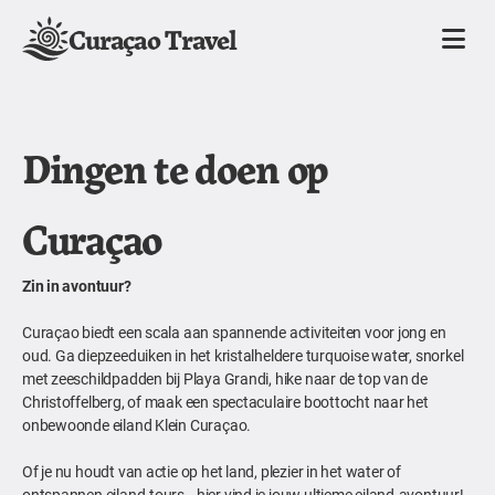
Curaçao Travel
Dingen te doen op
Curaçao
Zin in avontuur?
Curaçao biedt een scala aan spannende activiteiten voor jong en
oud. Ga diepzeeduiken in het kristalheldere turquoise water, snorkel
met zeeschildpadden bij Playa Grandi, hike naar de top van de
Christoffelberg, of maak een spectaculaire boottocht naar het
onbewoonde eiland Klein Curaçao.
Of je nu houdt van actie op het land, plezier in het water of
ontspannen eiland-tours—hier vind je jouw ultieme eiland-avontuur!