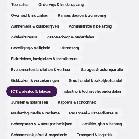
Toon alles
Onderwijs & kinderopvang
Overheid & instanties
Ramen, deuren & zonwering
Aannemers & klusbedrijven
Administratie & belasting
Adviesbureaus
Auto verkoop & onderdelen
Beveiliging & veiligheid
Dierenzorg
Elektriciens, loodgieters & installateurs
Evenementen, bruiloften & verhuur
Garages & autoreparatie
Geldzaken & verzekeringen
Groothandel & zakelijke handel
ICT, websites & telecom
Industrie & technische onderdelen
Juristen & notarissen
Kappers & schoonheid
Marketing, media & reclame
Personeel & uitzendbureaus
Scheepvaart & watersportbedrijven
Schilder, glas & behang
Schoonmaak, afval & ongedierte
Transport & logistiek