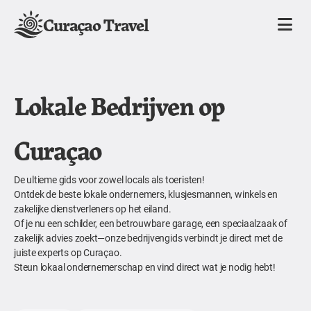
Curaçao Travel
Lokale Bedrijven op
Curaçao
De ultieme gids voor zowel locals als toeristen!
Ontdek de beste lokale ondernemers, klusjesmannen, winkels en
zakelijke dienstverleners op het eiland.
Of je nu een schilder, een betrouwbare garage, een speciaalzaak of
zakelijk advies zoekt—onze bedrijvengids verbindt je direct met de
juiste experts op Curaçao.
Steun lokaal ondernemerschap en vind direct wat je nodig hebt!