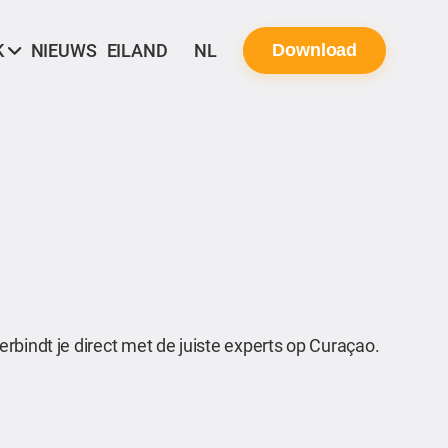
K
NIEUWS
EILAND
NL
Download
rbindt je direct met de juiste experts op Curaçao.