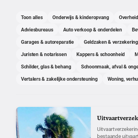
Toon alles
Onderwijs & kinderopvang
Overheid
Adviesbureaus
Auto verkoop & onderdelen
Bev
Garages & autoreparatie
Geldzaken & verzekerin
Juristen & notarissen
Kappers & schoonheid
M
Schilder, glas & behang
Schoonmaak, afval & onge
Vertalers & zakelijke ondersteuning
Woning, verh
Uitvaartverzek
Uitvaartverzekeri
bestaande uitvaar