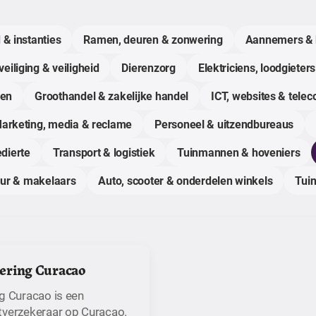
 & instanties
Ramen, deuren & zonwering
Aannemers & 
eiliging & veiligheid
Dierenzorg
Elektriciens, loodgieters
gen
Groothandel & zakelijke handel
ICT, websites & tele
arketing, media & reclame
Personeel & uitzendbureaus
dierte
Transport & logistiek
Tuinmannen & hoveniers
uur & makelaars
Auto, scooter & onderdelen winkels
Tuin
ering Curacao
ng Curacao is een
tverzekeraar op Curaçao.