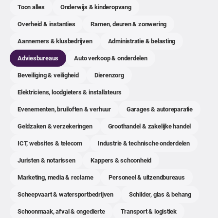
Toon alles
Onderwijs & kinderopvang
Overheid & instanties
Ramen, deuren & zonwering
Aannemers & klusbedrijven
Administratie & belasting
Adviesbureaus
Auto verkoop & onderdelen
Beveiliging & veiligheid
Dierenzorg
Elektriciens, loodgieters & installateurs
Evenementen, bruiloften & verhuur
Garages & autoreparatie
Geldzaken & verzekeringen
Groothandel & zakelijke handel
ICT, websites & telecom
Industrie & technische onderdelen
Juristen & notarissen
Kappers & schoonheid
Marketing, media & reclame
Personeel & uitzendbureaus
Scheepvaart & watersportbedrijven
Schilder, glas & behang
Schoonmaak, afval & ongedierte
Transport & logistiek