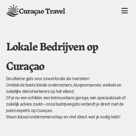
Curaçao Travel
Lokale Bedrijven op
Curaçao
De ultieme gids voor zowel locals als toeristen!
Ontdek de beste lokale ondernemers, klusjesmannen, winkels en
zakelijke dienstverleners op het eiland.
Of je nu een schilder, een betrouwbare garage, een speciaalzaak of
zakelijk advies zoekt—onze bedrijvengids verbindt je direct met de
juiste experts op Curaçao.
Steun lokaal ondernemerschap en vind direct wat je nodig hebt!