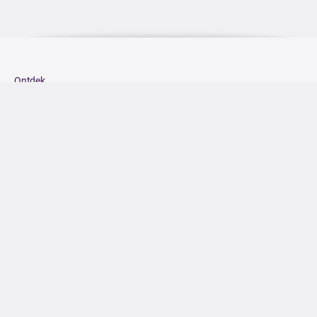
Ontdek
Nieuws
Eiland
Algemene Voorwaarden
Privacybeleid
Voor Ondernemers
Word Ambassadeur!
DOWNLOAD IN DE
App Store
ONTDEK HET OP
Google Play