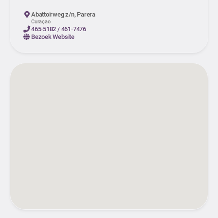
Abattoirweg z/n, Parera
Curaçao
465-5182 / 461-7476
Bezoek Website