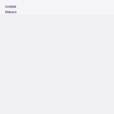
Ontdek
Nieuws
Eiland
Algemene Voorwaarden
Privacybeleid
Voor Ondernemers
Word Ambassadeur!
DOWNLOAD IN DE
App Store
ONTDEK HET OP
Google Play