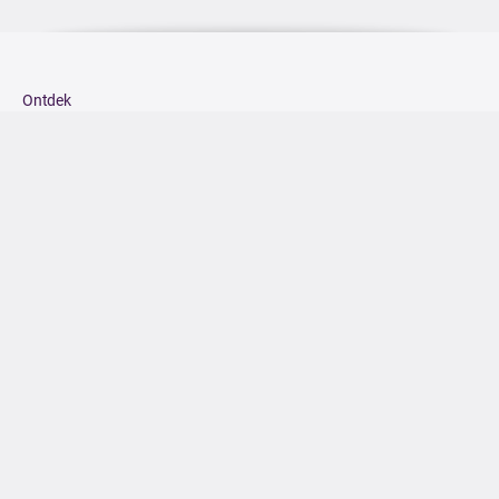
Ontdek
Nieuws
Eiland
Algemene Voorwaarden
Privacybeleid
Voor Ondernemers
Word Ambassadeur!
DOWNLOAD IN DE
App Store
ONTDEK HET OP
Google Play