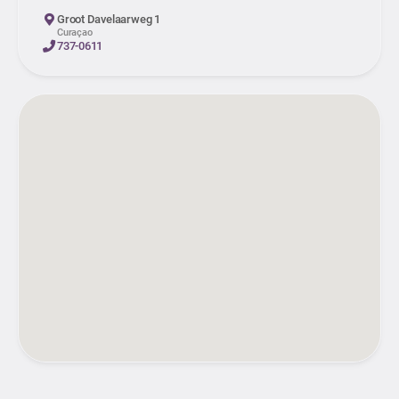
Groot Davelaarweg 1
Curaçao
737-0611